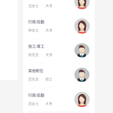
沈女士
·
大专
行政/后勤
钟女士
·
大专
技工/普工
张先生
·
大专
其他职位
范先生
·
硕士
行政/后勤
范女士
·
大专