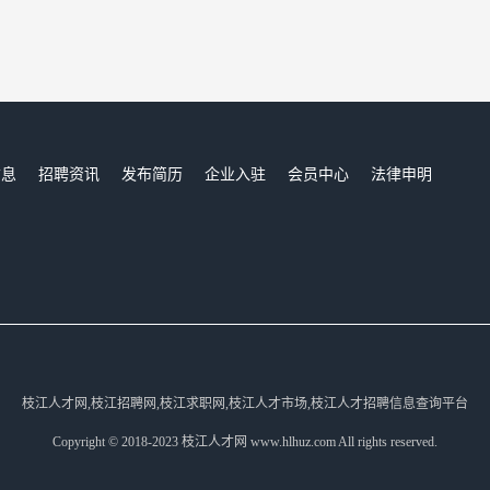
信息
招聘资讯
发布简历
企业入驻
会员中心
法律申明
们
枝江人才网,枝江招聘网,枝江求职网,枝江人才市场,枝江人才招聘信息查询平台
Copyright © 2018-2023 枝江人才网 www.hlhuz.com All rights reserved.